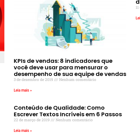
d
11
Le
KPIs de vendas: 8 indicadores que
você deve usar para mensurar o
desempenho de sua equipe de vendas
3 de dezembro de 2019
Nenhum comentário
Leia mais »
Conteúdo de Qualidade: Como
Escrever Textos Incríveis em 6 Passos
22 de março de 2019
Nenhum comentário
Leia mais »