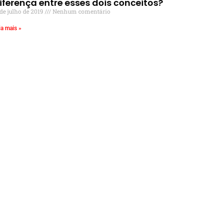
iferença entre esses dois conceitos?
 de julho de 2019
Nenhum comentário
ia mais »