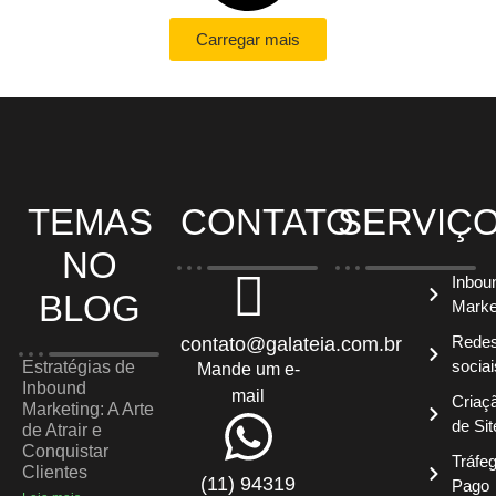
Carregar mais
TEMAS
CONTATO
SERVIÇ
NO
Inbou
BLOG
Marke
Rede
contato@galateia.com.br
sociai
Estratégias de
Mande um e-
Inbound
mail
Criaç
Marketing: A Arte
de Sit
de Atrair e
Conquistar
Tráfe
Clientes
(11) 94319
Pago