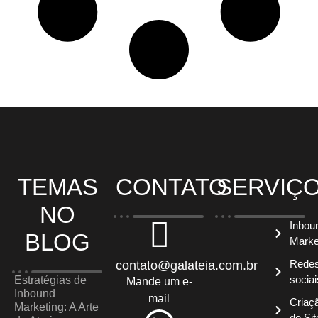
TEMAS
CONTATO
SERVIÇ
NO
Inbou
BLOG
Marke
Rede
contato@galateia.com.br
sociai
Estratégias de
Mande um e-
Inbound
mail
Criaç
Marketing: A Arte
de Sit