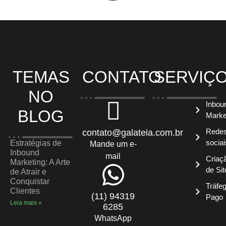
TEMAS
CONTATO
SERVIÇ
NO
Inbou
BLOG
Marke
Rede
contato@galateia.com.br
sociai
Estratégias de
Mande um e-
Inbound
mail
Criaç
Marketing: A Arte
de Sit
de Atrair e
Conquistar
Tráfe
Clientes
(11) 94319
Pago
Leia mais »
6285
WhatsApp