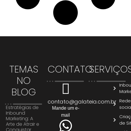
TEMAS
CONTATO
SERVIÇO
NO
Inbo
BLOG
Marke
Rede
contato@galateia.com.br
Estratégias de
socia
Mande um e-
Inbound
mail
Cria
Marketing: A
de Si
Arte de Atrair e
Conquistar