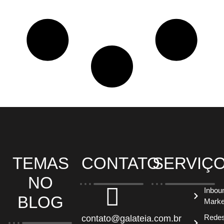
TEMAS
CONTATO
SERVIÇ
NO
Inbou
BLOG
Marke
Rede
contato@galateia.com.br