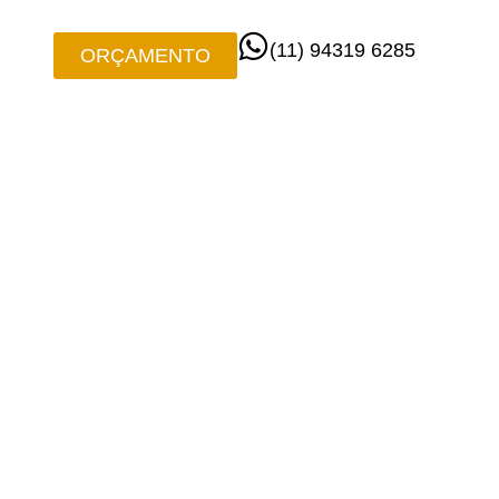
(11) 94319 6285
ORÇAMENTO
TING