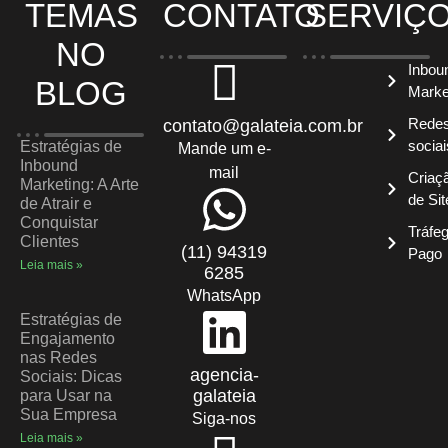
TEMAS
CONTATO
SERVIÇ
NO
Inbou
BLOG
Marke
Rede
contato@galateia.com.br
sociai
Estratégias de
Mande um e-
Inbound
mail
Criaç
Marketing: A Arte
de Sit
de Atrair e
Conquistar
Tráfe
Clientes
(11) 94319
Pago
Leia mais »
6285
WhatsApp
Estratégias de
Engajamento
nas Redes
agencia-
Sociais: Dicas
galateia
para Usar na
Sua Empresa
Siga-nos
Leia mais »