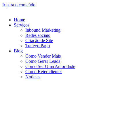
Ir para o conteúdo
Home
Serviços
Inbound Marketing
Redes sociais
Criação de Site
Trafego Pago
Blog
Como Vender Mais
Como Gerar Leads
Como Ser Uma Autoridade
Como Reter clientes
Notícias