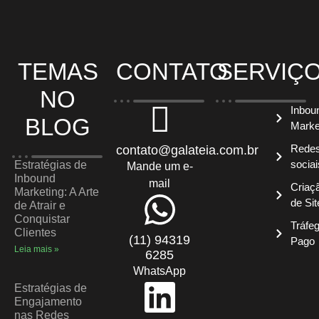
TEMAS
CONTATO
SERVIÇ
NO
Inbou
BLOG
Marke
Rede
contato@galateia.com.br
sociai
Estratégias de
Mande um e-
Inbound
mail
Criaç
Marketing: A Arte
de Sit
de Atrair e
Conquistar
Tráfe
Clientes
(11) 94319
Pago
Leia mais »
6285
WhatsApp
Estratégias de
Engajamento
nas Redes