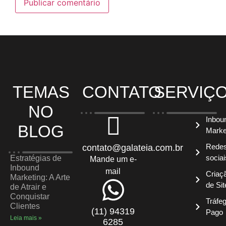
TEMAS
CONTATO
SERVIÇ
NO
Inbou
BLOG
Marke
Rede
contato@galateia.com.br
sociai
Estratégias de
Mande um e-
Inbound
mail
Criaç
Marketing: A Arte
de Sit
de Atrair e
Conquistar
Tráfe
Clientes
(11) 94319
Pago
Leia mais »
6285