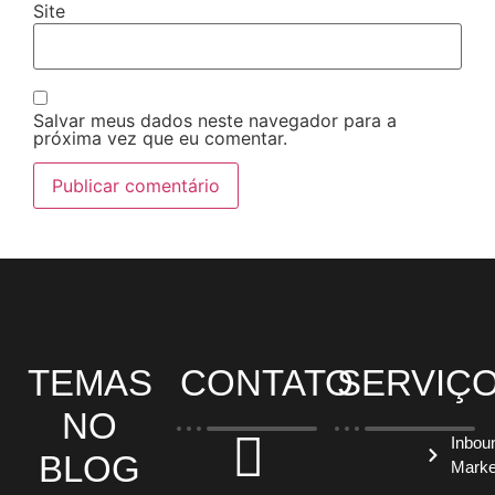
Site
Salvar meus dados neste navegador para a
próxima vez que eu comentar.
TEMAS
CONTATO
SERVIÇ
NO
Inbou
BLOG
Marke