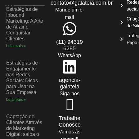
Rede
contato@galateia.com.br
sociai
Estratégias de
Mande um e-
Inbound
mail
Criaç
Marketing: A Arte
de Sit
de Atrair e
Conquistar
Tráfe
Clientes
(11) 94319
Pago
Leia mais »
6285
WhatsApp
Estratégias de
Engajamento
nas Redes
agencia-
Sociais: Dicas
galateia
para Usar na
Sua Empresa
Siga-nos
Leia mais »
Captação de
Trabalhe
Clientes Através
Conosco
do Marketing
Vamos às
Digital: saiba o