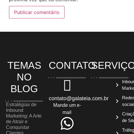
TEMAS
CONTATO
SERVIÇ
NO
Inbou
BLOG
Marke
Rede
contato@galateia.com.br
sociai
Estratégias de
Mande um e-
Inbound
mail
Criaç
Marketing: A Arte
de Sit
de Atrair e
Conquistar
Tráfe
Clientes