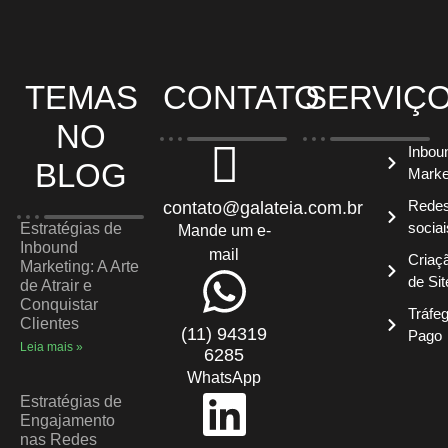
TEMAS
CONTATO
SERVIÇ
NO
Inbou
BLOG
Marke
Rede
contato@galateia.com.br
sociai
Estratégias de
Mande um e-
Inbound
mail
Criaç
Marketing: A Arte
de Sit
de Atrair e
Conquistar
Tráfe
Clientes
(11) 94319
Pago
Leia mais »
6285
WhatsApp
Estratégias de
Engajamento
nas Redes