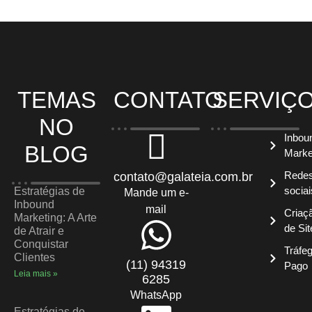
TEMAS
CONTATO
SERVIÇ
NO
Inbou
BLOG
Marke
Rede
contato@galateia.com.br
sociai
Estratégias de
Mande um e-
Inbound
mail
Criaç
Marketing: A Arte
de Sit
de Atrair e
Conquistar
Tráfe
Clientes
(11) 94319
Pago
Leia mais »
6285
WhatsApp
Estratégias de