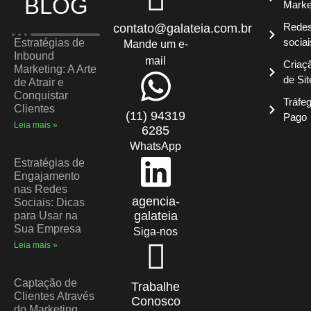
BLOG
Marke
Rede
contato@galateia.com.br
sociai
Estratégias de
Mande um e-
Inbound
mail
Criaç
Marketing: A Arte
de Sit
de Atrair e
Conquistar
Tráfe
Clientes
(11) 94319
Pago
Leia mais »
6285
WhatsApp
Estratégias de
Engajamento
nas Redes
agencia-
Sociais: Dicas
galateia
para Usar na
Sua Empresa
Siga-nos
Leia mais »
Captação de
Trabalhe
Clientes Através
Conosco
do Marketing