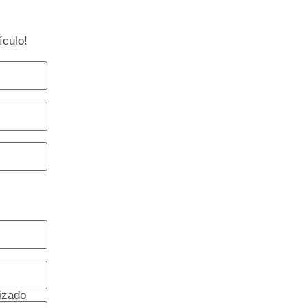
ículo!
izado