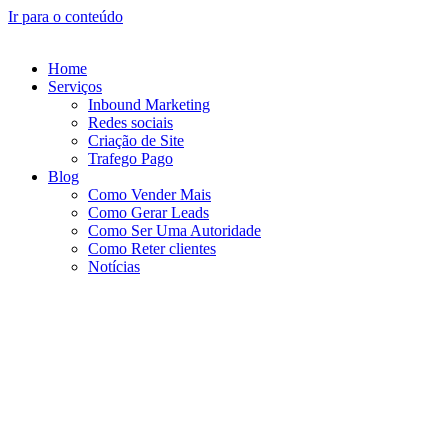
Ir para o conteúdo
Home
Serviços
Inbound Marketing
Redes sociais
Criação de Site
Trafego Pago
Blog
Como Vender Mais
Como Gerar Leads
Como Ser Uma Autoridade
Como Reter clientes
Notícias